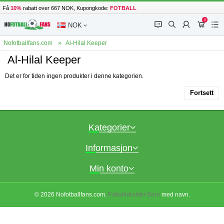
Få
10%
rabatt over 667 NOK, Kupongkode:
FOTBALL
0
󰂱
󰂨
󰃳
󰃦
󰃖
NOK
Nofotballfans.com
Al-Hilal Keeper
Al-Hilal Keeper
Det er for tiden ingen produkter i denne kategorien.
Fortsett
Kategorier
Informasjon
Min konto
© 2026 Nofotballfans.com.
Fotballdrakter Barn
med navn.