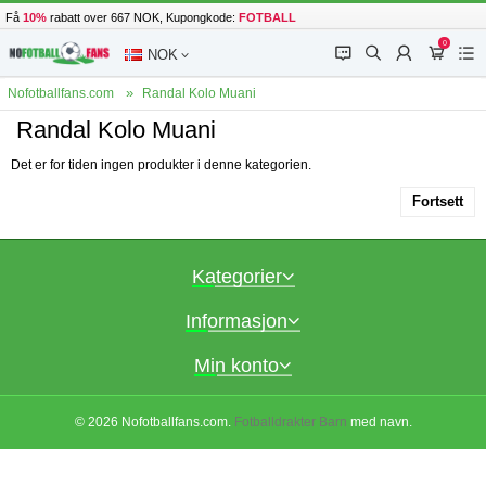
Få
10%
rabatt over 667 NOK, Kupongkode:
FOTBALL
0
󰂱
󰂨
󰃳
󰃦
󰃖
NOK
Nofotballfans.com
Randal Kolo Muani
Randal Kolo Muani
Det er for tiden ingen produkter i denne kategorien.
Fortsett
Kategorier
Informasjon
Min konto
© 2026 Nofotballfans.com.
Fotballdrakter Barn
med navn.