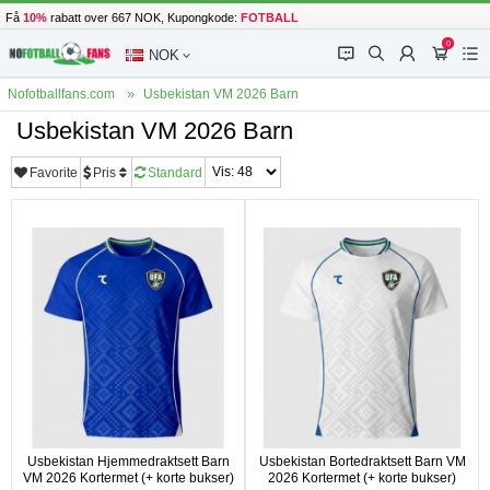
Få
10%
rabatt over 667 NOK, Kupongkode:
FOTBALL
0
󰂱
󰂨
󰃳
󰃦
󰃖
NOK
Nofotballfans.com
Usbekistan VM 2026 Barn
Usbekistan VM 2026 Barn
Favorite
Pris
Standard
Usbekistan Hjemmedraktsett Barn
Usbekistan Bortedraktsett Barn VM
VM 2026 Kortermet (+ korte bukser)
2026 Kortermet (+ korte bukser)