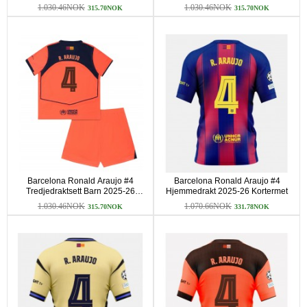
Kortermet (+ korte bukser)
Kortermet (+ korte bukser)
1.030.46NOK
1.030.46NOK
315.70NOK
315.70NOK
Barcelona Ronald Araujo #4
Barcelona Ronald Araujo #4
Tredjedraktsett Barn 2025-26
Hjemmedrakt 2025-26 Kortermet
Kortermet (+ korte bukser)
1.030.46NOK
1.070.66NOK
315.70NOK
331.78NOK