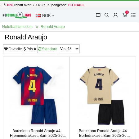
Få
10%
rabatt over 667 NOK, Kupongkode:
FOTBALL
0
󰂱
󰂨
󰃳
󰃦
󰃖
NOK
Nofotballfans.com
Ronald Araujo
Ronald Araujo
Favorite
Pris
Standard
Barcelona Ronald Araujo #4
Barcelona Ronald Araujo #4
Hjemmedraktsett Barn 2025-26
Bortedraktsett Barn 2025-26