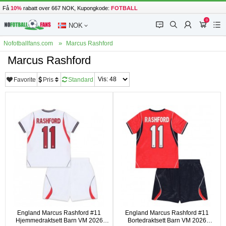
Få
10%
rabatt over 667 NOK, Kupongkode:
FOTBALL
0
󰂱
󰂨
󰃳
󰃦
󰃖
NOK
Nofotballfans.com
Marcus Rashford
Marcus Rashford
Favorite
Pris
Standard
England Marcus Rashford #11
England Marcus Rashford #11
Hjemmedraktsett Barn VM 2026
Bortedraktsett Barn VM 2026