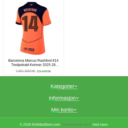
Barcelona Marcus Rashford #14
Tredjedrakt Kvinner 2025-26
Kortermet
1.065.30NOK
329.64NOK
Kategorier
Informasjon
Min konto
© 2026 Nofotballfans.com.
Fotballdrakter Barn
med navn.