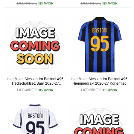
Kortermet (+ korte bukser)
Kortermet (+ korte bukser)
1.030.46NOK
1.030.46NOK
315.70NOK
315.70NOK
Inter Milan Alessandro Bastoni #95
Inter Milan Alessandro Bastoni #95
Tredjedraktsett Barn 2026-27
Hjemmedrakt 2026-27 Kortermet
Kortermet (+ korte bukser)
1.030.46NOK
1.070.66NOK
315.70NOK
331.78NOK