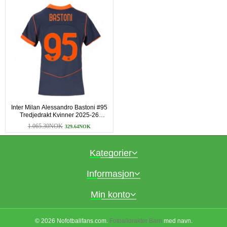
Inter Milan Alessandro Bastoni #95
Tredjedrakt Kvinner 2025-26
Kortermet
1.065.30NOK
329.64NOK
Kategorier
Informasjon
Min konto
© 2026 Nofotballfans.com.
Fotballdrakter Barn
med navn.