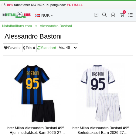
Få
10%
rabatt over 667 NOK, Kupongkode:
FOTBALL
0
󰂱
󰂨
󰃳
󰃦
󰃖
NOK
Nofotballfans.com
Alessandro Bastoni
Alessandro Bastoni
Favorite
Pris
Standard
Inter Milan Alessandro Bastoni #95
Inter Milan Alessandro Bastoni #95
Hjemmedraktsett Barn 2026-27
Bortedraktsett Barn 2026-27