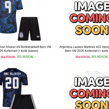
lian Alvarez #9 Bortedraktsett Barn VM
Argentina Lautaro Martinez #22 Hjem
26 Kortermet (+ korte bukser)
Barn VM 2026 Kortermet (+ korte
393.96NOK
393.96NOK
984.95NOK
984.95NOK