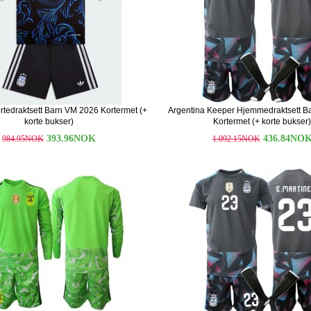
rtedraktsett Barn VM 2026 Kortermet (+
Argentina Keeper Hjemmedraktsett B
korte bukser)
Kortermet (+ korte bukser)
393.96NOK
436.84NO
984.95NOK
1.092.15NOK