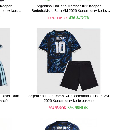
 Keeper
Argentina Emiliano Martinez #23 Keeper
met (+ korte
Bortedraktsett Barn VM 2026 Kortermet (+ korte
bukser)
K
436.84NOK
1.092.15NOK
aktsett Barn
Argentina Lionel Messi #10 Bortedraktsett Barn VM
kser)
2026 Kortermet (+ korte bukser)
393.96NOK
984.95NOK