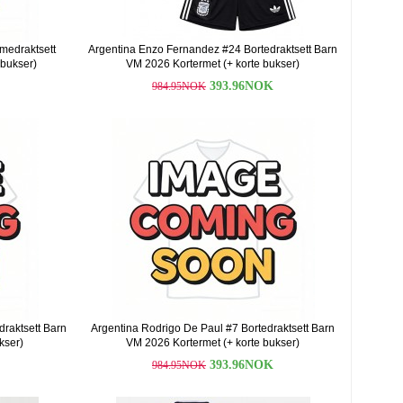
medraktsett
Argentina Enzo Fernandez #24 Bortedraktsett Barn
 bukser)
VM 2026 Kortermet (+ korte bukser)
393.96NOK
984.95NOK
raktsett Barn
Argentina Rodrigo De Paul #7 Bortedraktsett Barn
kser)
VM 2026 Kortermet (+ korte bukser)
393.96NOK
984.95NOK