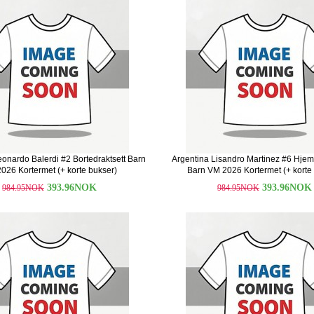
eonardo Balerdi #2 Bortedraktsett Barn
Argentina Lisandro Martinez #6 Hjem
026 Kortermet (+ korte bukser)
Barn VM 2026 Kortermet (+ korte
393.96NOK
393.96NOK
984.95NOK
984.95NOK