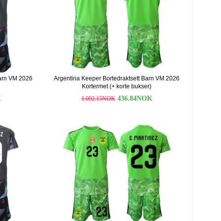
arn VM 2026
Argentina Keeper Bortedraktsett Barn VM 2026
Kortermet (+ korte bukser)
K
436.84NOK
1.092.15NOK