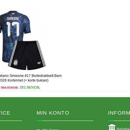
uliano Simeone #17 Bortedraktsett Barn
026 Kortermet (+ korte bukser)
393.96NOK
984.95NOK
ICE
MIN KONTO
INFOR
Nofotba