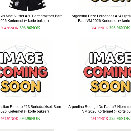
xis Mac Allister #20 Bortedraktsett Barn
Argentina Enzo Fernandez #24 Hjem
026 Kortermet (+ korte bukser)
Barn VM 2026 Kortermet (+ korte
393.96NOK
393.96NOK
984.95NOK
984.95NOK
ristian Romero #13 Bortedraktsett Barn
Argentina Rodrigo De Paul #7 Hjemmed
026 Kortermet (+ korte bukser)
VM 2026 Kortermet (+ korte bu
393.96NOK
393.96NOK
984.95NOK
984.95NOK