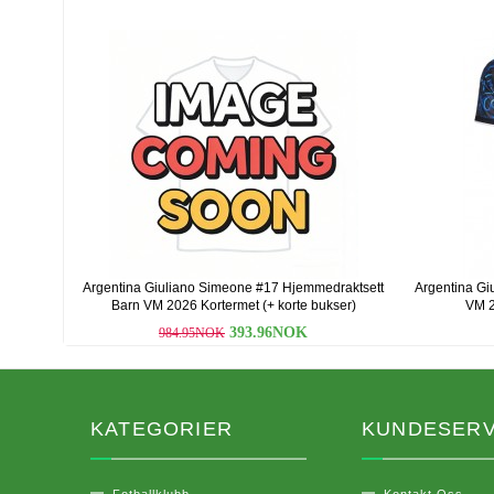
Argentina Giuliano Simeone #17 Hjemmedraktsett
Argentina Gi
Barn VM 2026 Kortermet (+ korte bukser)
VM 2
393.96NOK
984.95NOK
KATEGORIER
KUNDESERV