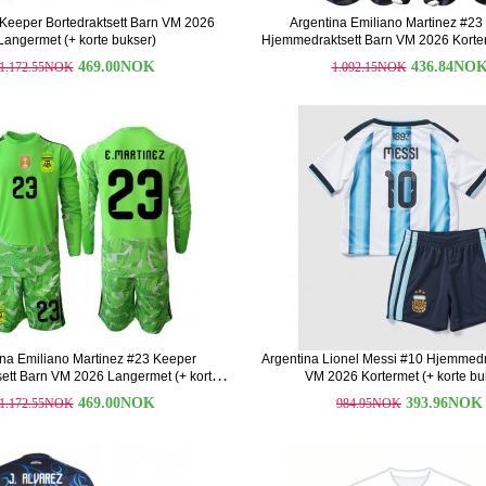
 Keeper Bortedraktsett Barn VM 2026
Argentina Emiliano Martinez #23
Langermet (+ korte bukser)
Hjemmedraktsett Barn VM 2026 Korter
bukser)
469.00NOK
436.84NO
1.172.55NOK
1.092.15NOK
ina Emiliano Martinez #23 Keeper
Argentina Lionel Messi #10 Hjemmedr
sett Barn VM 2026 Langermet (+ korte
VM 2026 Kortermet (+ korte bu
bukser)
469.00NOK
393.96NOK
1.172.55NOK
984.95NOK