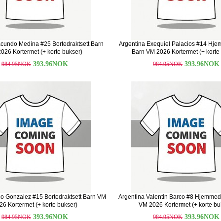
acundo Medina #25 Bortedraktsett Barn
Argentina Exequiel Palacios #14 Hje
026 Kortermet (+ korte bukser)
Barn VM 2026 Kortermet (+ korte
393.96NOK
393.96NOK
984.95NOK
984.95NOK
co Gonzalez #15 Bortedraktsett Barn VM
Argentina Valentin Barco #8 Hjemmedr
26 Kortermet (+ korte bukser)
VM 2026 Kortermet (+ korte bu
393.96NOK
393.96NOK
984.95NOK
984.95NOK