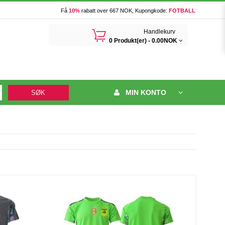
Få
10%
rabatt over 667 NOK, Kupongkode:
FOTBALL
󰃦
Handlekurv
0 Produkt(er) -
0.00NOK
MIN KONTO
SØK