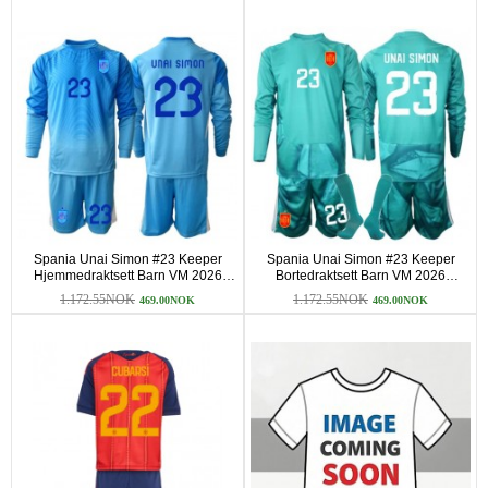
Spania Unai Simon #23 Keeper
Spania Unai Simon #23 Keeper
Hjemmedraktsett Barn VM 2026
Bortedraktsett Barn VM 2026
Langermet (+ korte bukser)
Langermet (+ korte bukser)
1.172.55NOK
1.172.55NOK
469.00NOK
469.00NOK