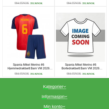
Kortermet (+ korte bukser)
Kortermet (+ korte bukser)
984.95NOK
984.95NOK
393.96NOK
393.96NOK
Spania Mikel Merino #6
Spania Mikel Merino #6
Hjemmedraktsett Barn VM 2026
Bortedraktsett Barn VM 2026
Kortermet (+ korte bukser)
Kortermet (+ korte bukser)
984.95NOK
984.95NOK
393.96NOK
393.96NOK
Kategorier
Informasjon
Min konto