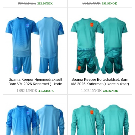
984.95NOK
984.95NOK
393.96NOK
393.96NOK
Spania Keeper Hjemmedraktsett
Spania Keeper Bortedraktsett Barn
Barn VM 2026 Kortermet (+ korte
VM 2026 Kortermet (+ korte bukser)
bukser)
1.092.15NOK
1.092.15NOK
436.84NOK
436.84NOK