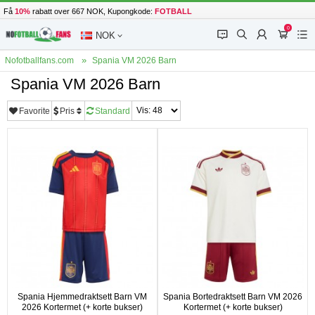
Få
10%
rabatt over 667 NOK, Kupongkode:
FOTBALL
0
󰂱
󰂨
󰃳
󰃦
󰃖
NOK
Nofotballfans.com
Spania VM 2026 Barn
Spania VM 2026 Barn
Favorite
Pris
Standard
Spania Hjemmedraktsett Barn VM
Spania Bortedraktsett Barn VM 2026
2026 Kortermet (+ korte bukser)
Kortermet (+ korte bukser)