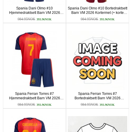
Spania Dani Olmo #10
Spania Dani Olmo #10 Bortedraktsett
Hjemmedraktsett Barn VM 2026
Barn VM 2026 Kortermet (+ korte
Kortermet (+ korte bukser)
bukser)
984.95NOK
984.95NOK
393.96NOK
393.96NOK
Spania Ferran Torres #7
Spania Ferran Torres #7
Hjemmedraktsett Barn VM 2026
Bortedraktsett Barn VM 2026
Kortermet (+ korte bukser)
Kortermet (+ korte bukser)
984.95NOK
984.95NOK
393.96NOK
393.96NOK