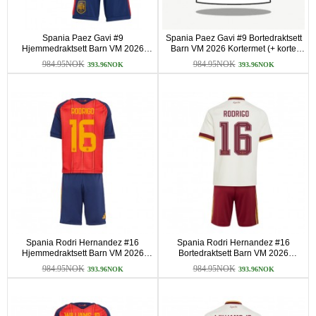
Spania Paez Gavi #9
Spania Paez Gavi #9 Bortedraktsett
Hjemmedraktsett Barn VM 2026
Barn VM 2026 Kortermet (+ korte
Kortermet (+ korte bukser)
bukser)
984.95NOK
984.95NOK
393.96NOK
393.96NOK
Spania Rodri Hernandez #16
Spania Rodri Hernandez #16
Hjemmedraktsett Barn VM 2026
Bortedraktsett Barn VM 2026
Kortermet (+ korte bukser)
Kortermet (+ korte bukser)
984.95NOK
984.95NOK
393.96NOK
393.96NOK