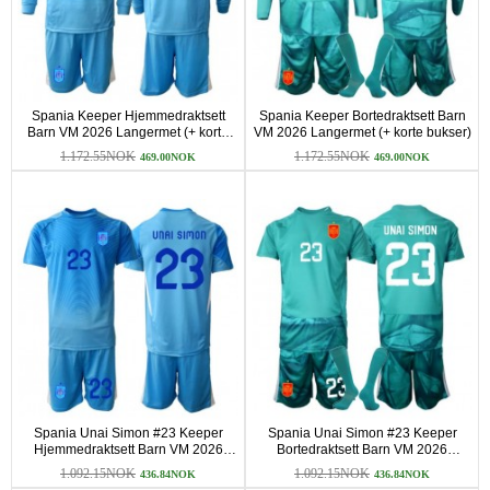
Spania Keeper Hjemmedraktsett
Spania Keeper Bortedraktsett Barn
Barn VM 2026 Langermet (+ korte
VM 2026 Langermet (+ korte bukser)
bukser)
1.172.55NOK
1.172.55NOK
469.00NOK
469.00NOK
Spania Unai Simon #23 Keeper
Spania Unai Simon #23 Keeper
Hjemmedraktsett Barn VM 2026
Bortedraktsett Barn VM 2026
Kortermet (+ korte bukser)
Kortermet (+ korte bukser)
1.092.15NOK
1.092.15NOK
436.84NOK
436.84NOK