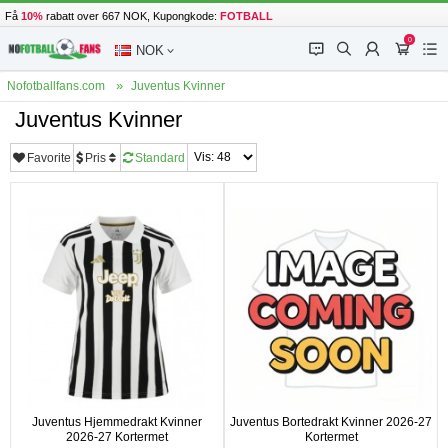
Få
10%
rabatt over 667 NOK, Kupongkode:
FOTBALL
0
󰂱
󰂨
󰃳
󰃦
󰃖
NOK
Nofotballfans.com
Juventus Kvinner
Juventus Kvinner
Favorite
Pris
Standard
Juventus Hjemmedrakt Kvinner
Juventus Bortedrakt Kvinner 2026-27
2026-27 Kortermet
Kortermet