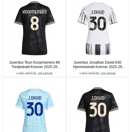
Juventus Teun Koopmeiners #8
Juventus Jonathan David #30
Tredjedrakt Kvinner 2025-26
Hjemmedrakt Kvinner 2025-26
Kortermet
Kortermet
1.065.30NOK
1.065.30NOK
329.64NOK
329.64NOK