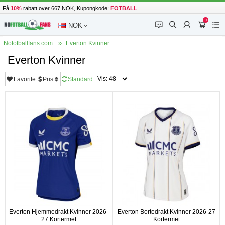
Få
10%
rabatt over 667 NOK, Kupongkode:
FOTBALL
0
󰂱
󰂨
󰃳
󰃦
󰃖
NOK
Nofotballfans.com
Everton Kvinner
Everton Kvinner
Favorite
Pris
Standard
Everton Hjemmedrakt Kvinner 2026-
Everton Bortedrakt Kvinner 2026-27
27 Kortermet
Kortermet