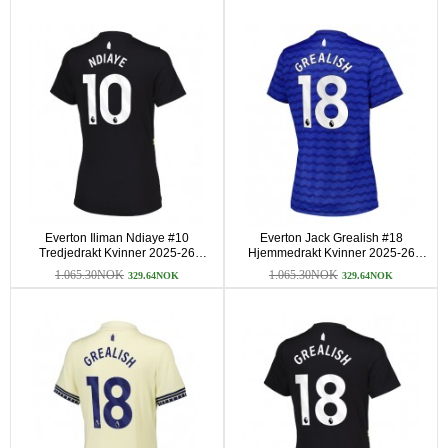
Everton Iliman Ndiaye #10
Everton Jack Grealish #18
Tredjedrakt Kvinner 2025-26
Hjemmedrakt Kvinner 2025-26
Kortermet
Kortermet
1.065.30NOK
1.065.30NOK
329.64NOK
329.64NOK