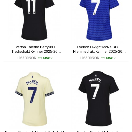
Everton Thierno Barry #11
Everton Dwight McNeil #7
Tredjedrakt Kvinner 2025-26
Hjemmedrakt Kvinner 2025-26
Kortermet
Kortermet
1.065.30NOK
1.065.30NOK
329.64NOK
329.64NOK