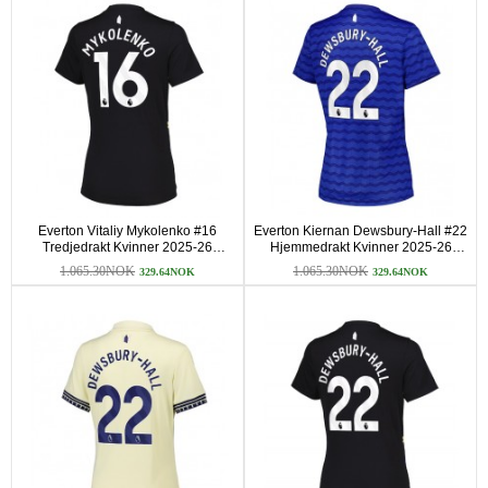
Everton Vitaliy Mykolenko #16
Everton Kiernan Dewsbury-Hall #22
Tredjedrakt Kvinner 2025-26
Hjemmedrakt Kvinner 2025-26
Kortermet
Kortermet
1.065.30NOK
1.065.30NOK
329.64NOK
329.64NOK