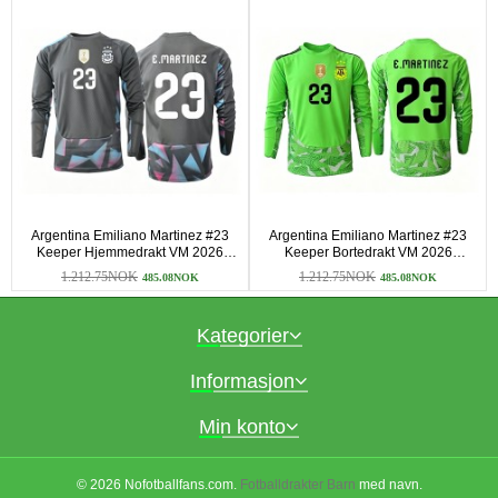
Argentina Emiliano Martinez #23
Argentina Emiliano Martinez #23
Keeper Hjemmedrakt VM 2026
Keeper Bortedrakt VM 2026
Langermet
Langermet
1.212.75NOK
1.212.75NOK
485.08NOK
485.08NOK
Kategorier
Informasjon
Min konto
© 2026 Nofotballfans.com.
Fotballdrakter Barn
med navn.