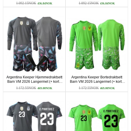
bukser)
bukser)
1.092.15NOK
1.092.15NOK
436.84NOK
436.84NOK
Argentina Keeper Hjemmedraktsett
Argentina Keeper Bortedraktsett
Barn VM 2026 Langermet (+ korte
Barn VM 2026 Langermet (+ korte
bukser)
bukser)
1.172.55NOK
1.172.55NOK
469.00NOK
469.00NOK