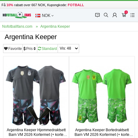
Få
10%
rabatt over 667 NOK, Kupongkode:
FOTBALL
0
󰂱
󰂨
󰃳
󰃦
󰃖
NOK
Nofotballfans.com
Argentina Keeper
Argentina Keeper
Favorite
Pris
Standard
Argentina Keeper Hjemmedraktsett
Argentina Keeper Bortedraktsett
Barn VM 2026 Kortermet (+ korte
Barn VM 2026 Kortermet (+ korte