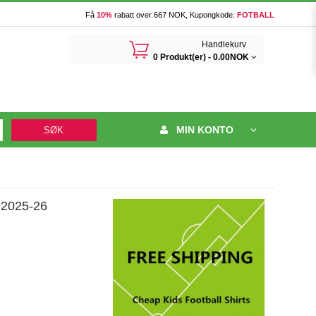
Få
10%
rabatt over 667 NOK, Kupongkode:
FOTBALL
󰃦
Handlekurv
0 Produkt(er) -
0.00NOK
MIN KONTO
SØK
 2025-26