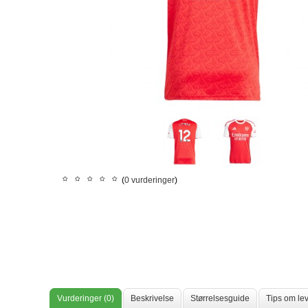
(
0 vurderinger
)
Vurderinger (0)
Beskrivelse
Størrelsesguide
Tips om lev