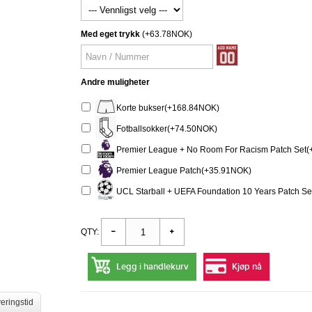
Med eget trykk
(+63.78NOK)
Andre muligheter
Korte bukser(+168.84NOK)
Fotballsokker(+74.50NOK)
Premier League + No Room For Racism Patch Set
Premier League Patch(+35.91NOK)
UCL Starball + UEFA Foundation 10 Years Patch S
QTY:
Legg i handlekurv
Kjøp nå
eringstid