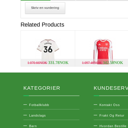
Skriv en vurdering
Related Products
331.78NOK
342.50NOK
1.070.66NOK
1.097.46NOK
KATEGORIER
KUNDESERV
Fotballklubb
Kontakt Oss
Landslags
Frakt Og Retur
Barn
Hvordan Bestille