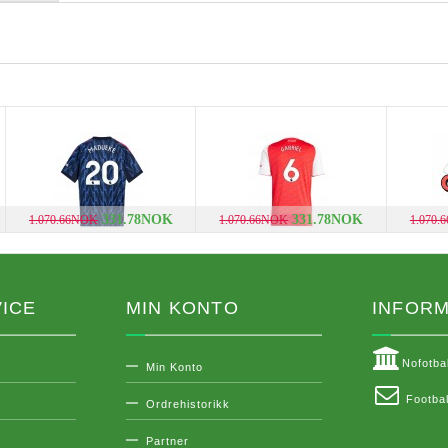
331.78NOK
331.78NOK
1.070.66NOK
1.070.66NOK
1.070.
ICE
MIN KONTO
INFOR
Nofotba
Min Konto
Footbal
Ordrehistorikk
Partner