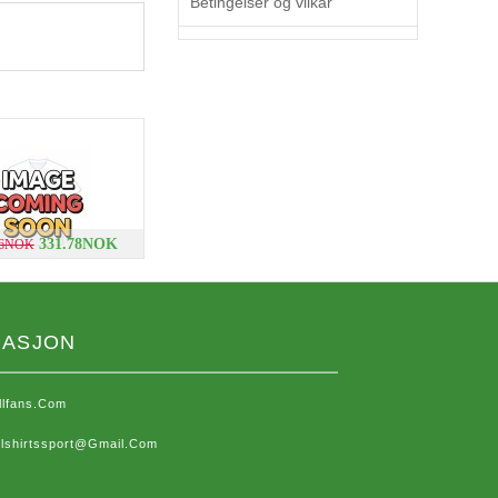
Betingelser og vilkår
331.78NOK
66NOK
MASJON
llfans.com
lshirtssport@gmail.com