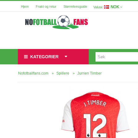
NOK
Hjem
Frakt og retur
Størrelsesguide
Valuta:
KATEGORIER
Nofotballfans.com
Spillere
Jurrien Timber