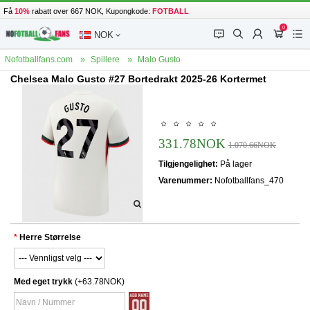
Få
10%
rabatt over 667 NOK, Kupongkode:
FOTBALL
0
󰂱
󰂨
󰃳
󰃦
󰃖
NOK
Nofotballfans.com
Spillere
Malo Gusto
Chelsea Malo Gusto #27 Bortedrakt 2025-26 Kortermet
331.78NOK
1.070.66NOK
Tilgjengelighet:
På lager
Varenummer:
Nofotballfans_470
Herre Størrelse
Med eget trykk
(+63.78NOK)