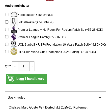
Andre muligheter
Korte bukser(+168.84NOK)
Fotballsokker(+74.50NOK)
Premier League + No Room For Racism Patch Set(+56.28NOK)
Premier League Patch(+35.91NOK)
UCL Starball + UEFA Foundation 10 Years Patch Set(+49.85NOK)
FIFA Club World Cup Champions 2025 Patch(+42.34NOK)
QTY:
Legg i handlekurv
Beskrivelse
Chelsea Malo Gusto #27 Bortedrakt 2025-26 Kortermet