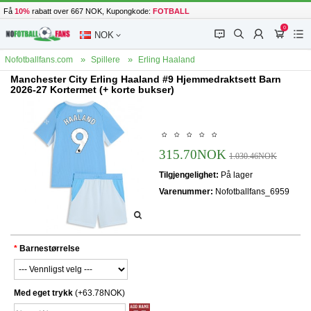
Få
10%
rabatt over 667 NOK, Kupongkode:
FOTBALL
0
󰂱
󰂨
󰃳
󰃦
󰃖
NOK
Nofotballfans.com
Spillere
Erling Haaland
Manchester City Erling Haaland #9 Hjemmedraktsett Barn
2026-27 Kortermet (+ korte bukser)
315.70NOK
1.030.46NOK
Tilgjengelighet:
På lager
Varenummer:
Nofotballfans_6959
Barnestørrelse
Med eget trykk
(+63.78NOK)