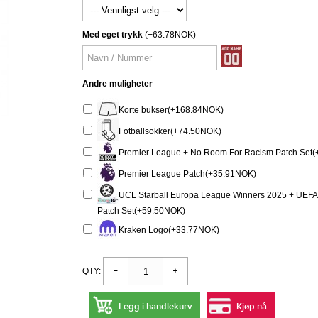
Med eget trykk
(+63.78NOK)
Andre muligheter
Korte bukser(+168.84NOK)
Fotballsokker(+74.50NOK)
Premier League + No Room For Racism Patch Set
Premier League Patch(+35.91NOK)
UCL Starball Europa League Winners 2025 + UEFA
Patch Set(+59.50NOK)
Kraken Logo(+33.77NOK)
QTY:
Legg i handlekurv
Kjøp nå