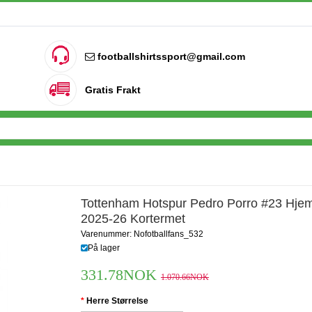
footballshirtssport@gmail.com
Gratis Frakt
Tottenham Hotspur Pedro Porro #23 Hje
2025-26 Kortermet
Varenummer: Nofotballfans_532
På lager
331.78NOK
1.070.66NOK
Herre Størrelse