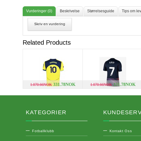
Vurderinger (0)
Beskrivelse
Størrelsesguide
Tips om lev
Skriv en vurdering
Related Products
331.78NOK
331.78NOK
1.070.66NOK
1.070.66NOK
KATEGORIER
KUNDESERV
Fotballklubb
Kontakt Oss