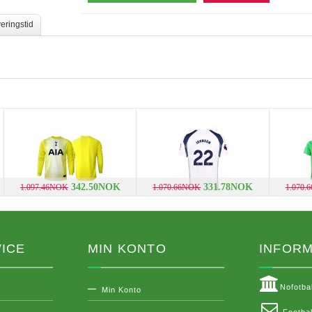
eringstid
342.50NOK
331.78NOK
1.097.46NOK
1.070.66NOK
1.070.
ICE
MIN KONTO
INFOR
Nofotba
Min Konto