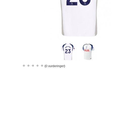
(
0 vurderinger
)