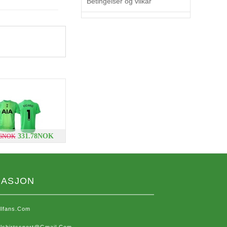
Betingelser og vilkår
331.78NOK
66NOK
MASJON
llfans.com