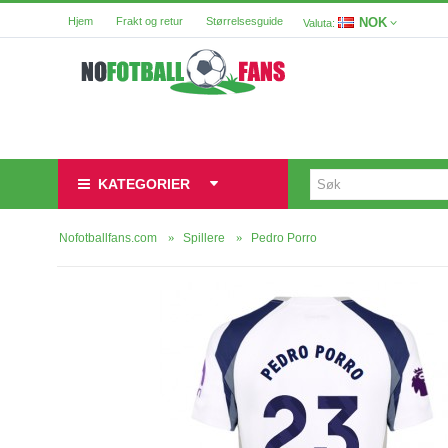
NOK
Hjem
Frakt og retur
Størrelsesguide
Valuta:
KATEGORIER
Nofotballfans.com
Spillere
Pedro Porro