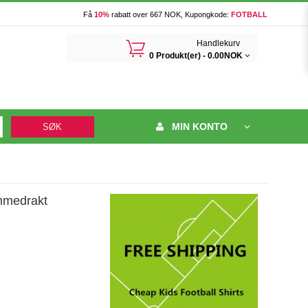
Få
10%
rabatt over 667 NOK, Kupongkode:
FOTBALL
󰃦
Handlekurv
0 Produkt(er) -
0.00NOK
MIN KONTO
SØK
mmedrakt